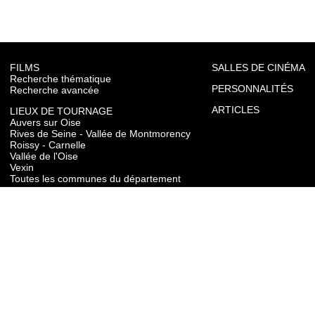
FILMS
SALLES DE CINÉMA
Recherche thématique
PERSONNALITÉS
Recherche avancée
ARTICLES
LIEUX DE TOURNAGE
Auvers sur Oise
Rives de Seine - Vallée de Montmorency
Roissy - Carnelle
Vallée de l'Oise
Vexin
Toutes les communes du département
TOURISME
Auvers sur Oise
Rives de Seine - Vallée de Montmorency
Roissy - Carnelle
Vallée de l'Oise
Vexin
CONTACT