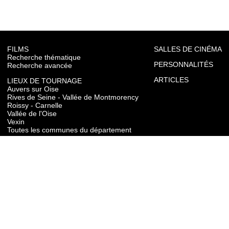
FILMS
SALLES DE CINÉMA
Recherche thématique
PERSONNALITÉS
Recherche avancée
ARTICLES
LIEUX DE TOURNAGE
Auvers sur Oise
Rives de Seine - Vallée de Montmorency
Roissy - Carnelle
Vallée de l'Oise
Vexin
Toutes les communes du département
TOURISME
Auvers sur Oise
Rives de Seine - Vallée de Montmorency
Roissy - Carnelle
Vallée de l'Oise
Vexin
CONTACT