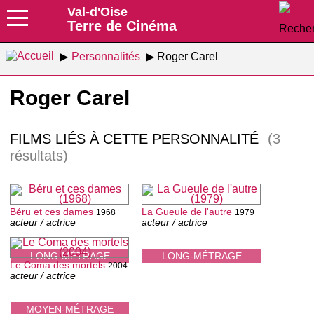
Val-d'Oise
Terre de Cinéma
Personnalités
Roger Carel
Roger Carel
FILMS LIÉS À CETTE PERSONNALITÉ
(3
résultats)
Béru et ces dames
La Gueule de l'autre
1968
1979
acteur / actrice
acteur / actrice
LONG-MÉTRAGE
LONG-MÉTRAGE
Le Coma des mortels
2004
acteur / actrice
MOYEN-MÉTRAGE