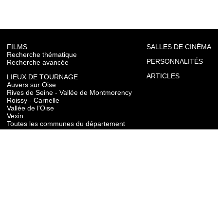
FILMS
SALLES DE CINÉMA
Recherche thématique
PERSONNALITÉS
Recherche avancée
ARTICLES
LIEUX DE TOURNAGE
Auvers sur Oise
Rives de Seine - Vallée de Montmorency
Roissy - Carnelle
Vallée de l'Oise
Vexin
Toutes les communes du département
TOURISME
Auvers sur Oise
Rives de Seine - Vallée de Montmorency
Roissy - Carnelle
Vallée de l'Oise
Vexin
CONTACT