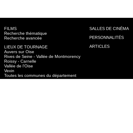
FILMS
SALLES DE CINÉMA
Recherche thématique
PERSONNALITÉS
Recherche avancée
ARTICLES
LIEUX DE TOURNAGE
Auvers sur Oise
Rives de Seine - Vallée de Montmorency
Roissy - Carnelle
Vallée de l'Oise
Vexin
Toutes les communes du département
TOURISME
Auvers sur Oise
Rives de Seine - Vallée de Montmorency
Roissy - Carnelle
Vallée de l'Oise
Vexin
CONTACT