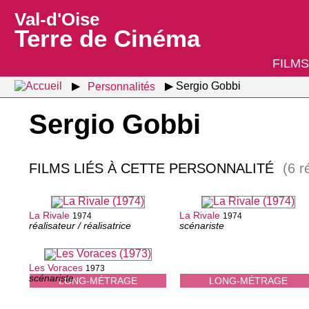
Val-d'Oise
Terre de Cinéma
FILMS
Personnalités
Sergio Gobbi
Sergio Gobbi
FILMS LIÉS À CETTE PERSONNALITÉ
(6 r
La Rivale
La Rivale
1974
1974
réalisateur / réalisatrice
scénariste
Les Voraces
1973
scénariste
LONG-MÉTRAGE
LONG-MÉTRAGE