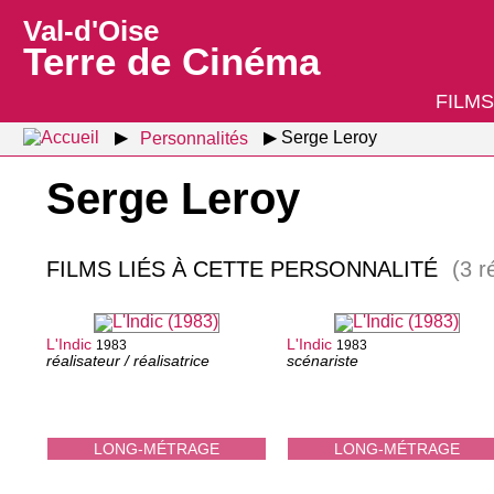
Val-d'Oise
Terre de Cinéma
FILMS
Personnalités
Serge Leroy
Serge Leroy
FILMS LIÉS À CETTE PERSONNALITÉ
(3 r
L'Indic
L'Indic
1983
1983
réalisateur / réalisatrice
scénariste
LONG-MÉTRAGE
LONG-MÉTRAGE