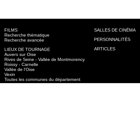
FILMS
SALLES DE CINÉMA
Recherche thématique
PERSONNALITÉS
Recherche avancée
ARTICLES
LIEUX DE TOURNAGE
Auvers sur Oise
Rives de Seine - Vallée de Montmorency
Roissy - Carnelle
Vallée de l'Oise
Vexin
Toutes les communes du département
TOURISME
Auvers sur Oise
Rives de Seine - Vallée de Montmorency
Roissy - Carnelle
Vallée de l'Oise
Vexin
CONTACT