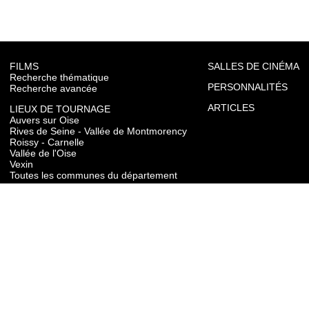
FILMS
SALLES DE CINÉMA
Recherche thématique
PERSONNALITÉS
Recherche avancée
ARTICLES
LIEUX DE TOURNAGE
Auvers sur Oise
Rives de Seine - Vallée de Montmorency
Roissy - Carnelle
Vallée de l'Oise
Vexin
Toutes les communes du département
TOURISME
Auvers sur Oise
Rives de Seine - Vallée de Montmorency
Roissy - Carnelle
Vallée de l'Oise
Vexin
CONTACT