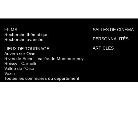
FILMS
SALLES DE CINÉMA
Recherche thématique
PERSONNALITÉS
Recherche avancée
ARTICLES
LIEUX DE TOURNAGE
Auvers sur Oise
Rives de Seine - Vallée de Montmorency
Roissy - Carnelle
Vallée de l'Oise
Vexin
Toutes les communes du département
TOURISME
Auvers sur Oise
Rives de Seine - Vallée de Montmorency
Roissy - Carnelle
Vallée de l'Oise
Vexin
CONTACT