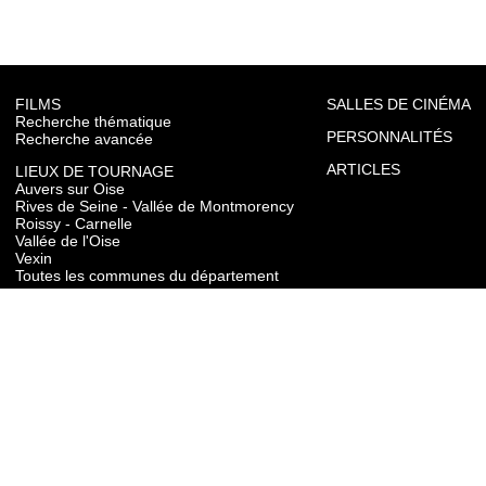
FILMS
SALLES DE CINÉMA
Recherche thématique
PERSONNALITÉS
Recherche avancée
ARTICLES
LIEUX DE TOURNAGE
Auvers sur Oise
Rives de Seine - Vallée de Montmorency
Roissy - Carnelle
Vallée de l'Oise
Vexin
Toutes les communes du département
TOURISME
Auvers sur Oise
Rives de Seine - Vallée de Montmorency
Roissy - Carnelle
Vallée de l'Oise
Vexin
CONTACT