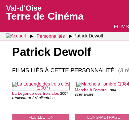
Val-d'Oise
Terre de Cinéma
FILMS
Personnalités
Patrick Dewolf
Patrick Dewolf
FILMS LIÉS À CETTE PERSONNALITÉ
(3 r
Marche à l'ombre
1984
La Légende des trois clés
2007
scénariste
réalisateur / réalisatrice
FEUILLETON
LONG-MÉTRAGE