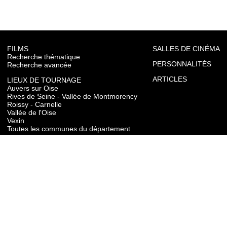
FILMS
SALLES DE CINÉMA
Recherche thématique
PERSONNALITÉS
Recherche avancée
ARTICLES
LIEUX DE TOURNAGE
Auvers sur Oise
Rives de Seine - Vallée de Montmorency
Roissy - Carnelle
Vallée de l'Oise
Vexin
Toutes les communes du département
TOURISME
Auvers sur Oise
Rives de Seine - Vallée de Montmorency
Roissy - Carnelle
Vallée de l'Oise
Vexin
CONTACT