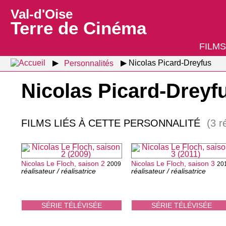
Val-d'Oise
Terre de Cinéma
FILMS
Personnalités
Nicolas Picard-Dreyfus
Nicolas Picard-Dreyf
FILMS LIÉS À CETTE PERSONNALITÉ
(3 r
Nicolas Le Floch, saison 2
Nicolas Le Floch, saison 3
2009
20
réalisateur / réalisatrice
réalisateur / réalisatrice
SÉRIE TÉLÉVISÉE
SÉRIE TÉLÉVISÉE