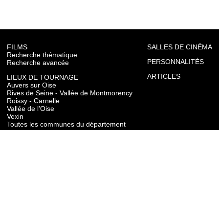
FILMS
SALLES DE CINÉMA
Recherche thématique
PERSONNALITÉS
Recherche avancée
ARTICLES
LIEUX DE TOURNAGE
Auvers sur Oise
Rives de Seine - Vallée de Montmorency
Roissy - Carnelle
Vallée de l'Oise
Vexin
Toutes les communes du département
TOURISME
Auvers sur Oise
Rives de Seine - Vallée de Montmorency
Roissy - Carnelle
Vallée de l'Oise
Vexin
CONTACT