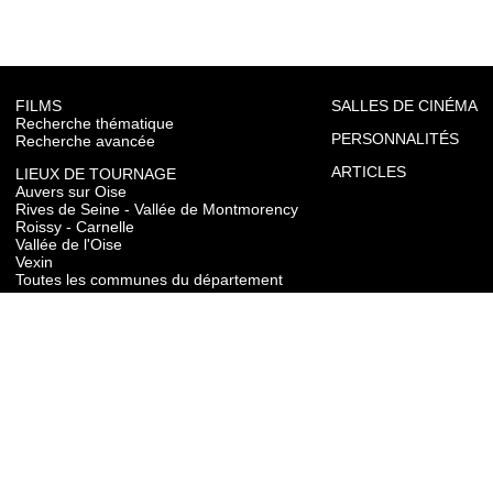
FILMS
SALLES DE CINÉMA
Recherche thématique
PERSONNALITÉS
Recherche avancée
ARTICLES
LIEUX DE TOURNAGE
Auvers sur Oise
Rives de Seine - Vallée de Montmorency
Roissy - Carnelle
Vallée de l'Oise
Vexin
Toutes les communes du département
TOURISME
Auvers sur Oise
Rives de Seine - Vallée de Montmorency
Roissy - Carnelle
Vallée de l'Oise
Vexin
CONTACT