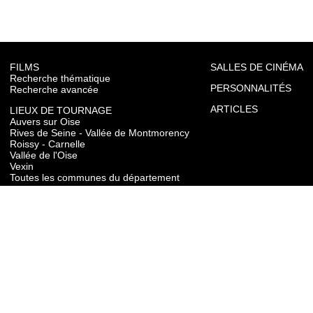
FILMS
SALLES DE CINÉMA
Recherche thématique
PERSONNALITÉS
Recherche avancée
ARTICLES
LIEUX DE TOURNAGE
Auvers sur Oise
Rives de Seine - Vallée de Montmorency
Roissy - Carnelle
Vallée de l'Oise
Vexin
Toutes les communes du département
TOURISME
Auvers sur Oise
Rives de Seine - Vallée de Montmorency
Roissy - Carnelle
Vallée de l'Oise
Vexin
CONTACT