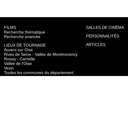
FILMS
SALLES DE CINÉMA
Recherche thématique
PERSONNALITÉS
Recherche avancée
ARTICLES
LIEUX DE TOURNAGE
Auvers sur Oise
Rives de Seine - Vallée de Montmorency
Roissy - Carnelle
Vallée de l'Oise
Vexin
Toutes les communes du département
TOURISME
Auvers sur Oise
Rives de Seine - Vallée de Montmorency
Roissy - Carnelle
Vallée de l'Oise
Vexin
CONTACT