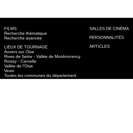
FILMS
SALLES DE CINÉMA
Recherche thématique
PERSONNALITÉS
Recherche avancée
ARTICLES
LIEUX DE TOURNAGE
Auvers sur Oise
Rives de Seine - Vallée de Montmorency
Roissy - Carnelle
Vallée de l'Oise
Vexin
Toutes les communes du département
TOURISME
Auvers sur Oise
Rives de Seine - Vallée de Montmorency
Roissy - Carnelle
Vallée de l'Oise
Vexin
CONTACT