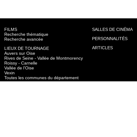
FILMS
SALLES DE CINÉMA
Recherche thématique
PERSONNALITÉS
Recherche avancée
ARTICLES
LIEUX DE TOURNAGE
Auvers sur Oise
Rives de Seine - Vallée de Montmorency
Roissy - Carnelle
Vallée de l'Oise
Vexin
Toutes les communes du département
TOURISME
Auvers sur Oise
Rives de Seine - Vallée de Montmorency
Roissy - Carnelle
Vallée de l'Oise
Vexin
CONTACT