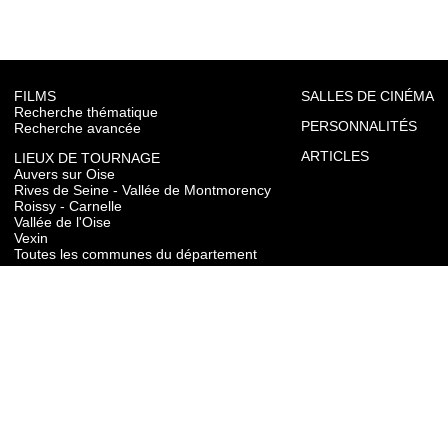
FILMS
SALLES DE CINÉMA
Recherche thématique
PERSONNALITÉS
Recherche avancée
ARTICLES
LIEUX DE TOURNAGE
Auvers sur Oise
Rives de Seine - Vallée de Montmorency
Roissy - Carnelle
Vallée de l'Oise
Vexin
Toutes les communes du département
TOURISME
Auvers sur Oise
Rives de Seine - Vallée de Montmorency
Roissy - Carnelle
Vallée de l'Oise
Vexin
CONTACT