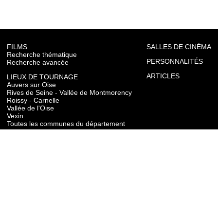
FILMS
SALLES DE CINÉMA
Recherche thématique
PERSONNALITÉS
Recherche avancée
ARTICLES
LIEUX DE TOURNAGE
Auvers sur Oise
Rives de Seine - Vallée de Montmorency
Roissy - Carnelle
Vallée de l'Oise
Vexin
Toutes les communes du département
TOURISME
Auvers sur Oise
Rives de Seine - Vallée de Montmorency
Roissy - Carnelle
Vallée de l'Oise
Vexin
CONTACT