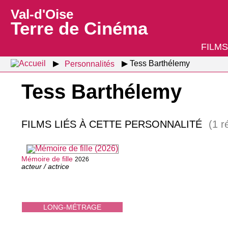
Val-d'Oise
Terre de Cinéma
FILMS
Personnalités
Tess Barthélemy
Tess Barthélemy
FILMS LIÉS À CETTE PERSONNALITÉ
(1 r
Mémoire de fille
2026
acteur / actrice
LONG-MÉTRAGE