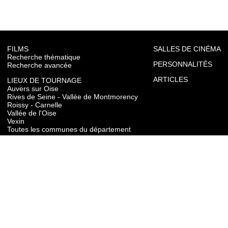
FILMS
SALLES DE CINÉMA
Recherche thématique
PERSONNALITÉS
Recherche avancée
ARTICLES
LIEUX DE TOURNAGE
Auvers sur Oise
Rives de Seine - Vallée de Montmorency
Roissy - Carnelle
Vallée de l'Oise
Vexin
Toutes les communes du département
TOURISME
Auvers sur Oise
Rives de Seine - Vallée de Montmorency
Roissy - Carnelle
Vallée de l'Oise
Vexin
CONTACT