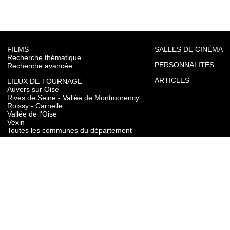
FILMS
SALLES DE CINÉMA
Recherche thématique
PERSONNALITÉS
Recherche avancée
ARTICLES
LIEUX DE TOURNAGE
Auvers sur Oise
Rives de Seine - Vallée de Montmorency
Roissy - Carnelle
Vallée de l'Oise
Vexin
Toutes les communes du département
TOURISME
Auvers sur Oise
Rives de Seine - Vallée de Montmorency
Roissy - Carnelle
Vallée de l'Oise
Vexin
CONTACT