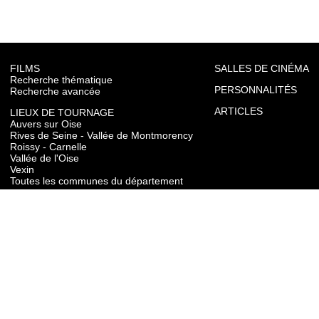
FILMS
SALLES DE CINÉMA
Recherche thématique
PERSONNALITÉS
Recherche avancée
ARTICLES
LIEUX DE TOURNAGE
Auvers sur Oise
Rives de Seine - Vallée de Montmorency
Roissy - Carnelle
Vallée de l'Oise
Vexin
Toutes les communes du département
TOURISME
Auvers sur Oise
Rives de Seine - Vallée de Montmorency
Roissy - Carnelle
Vallée de l'Oise
Vexin
CONTACT