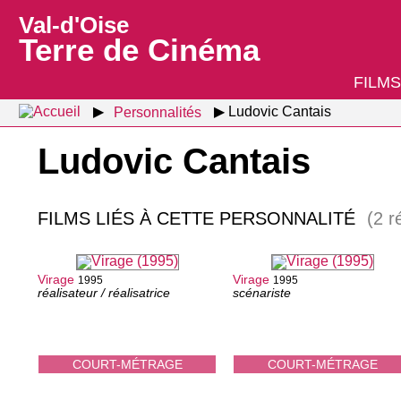
Val-d'Oise
Terre de Cinéma
FILMS
Personnalités
Ludovic Cantais
Ludovic Cantais
FILMS LIÉS À CETTE PERSONNALITÉ
(2 r
Virage
Virage
1995
1995
réalisateur / réalisatrice
scénariste
COURT-MÉTRAGE
COURT-MÉTRAGE