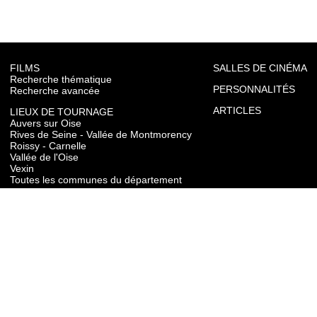
FILMS
SALLES DE CINÉMA
Recherche thématique
PERSONNALITÉS
Recherche avancée
ARTICLES
LIEUX DE TOURNAGE
Auvers sur Oise
Rives de Seine - Vallée de Montmorency
Roissy - Carnelle
Vallée de l'Oise
Vexin
Toutes les communes du département
TOURISME
Auvers sur Oise
Rives de Seine - Vallée de Montmorency
Roissy - Carnelle
Vallée de l'Oise
Vexin
CONTACT