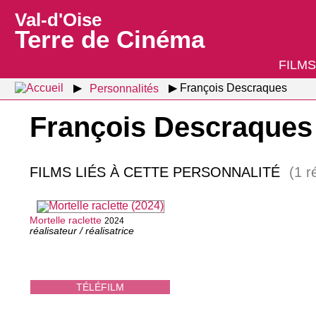
Val-d'Oise
Terre de Cinéma
FILMS
Personnalités
François Descraques
François Descraques
FILMS LIÉS À CETTE PERSONNALITÉ
(1 r
Mortelle raclette
2024
réalisateur / réalisatrice
TÉLÉFILM