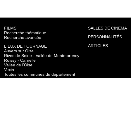
FILMS
SALLES DE CINÉMA
Recherche thématique
PERSONNALITÉS
Recherche avancée
ARTICLES
LIEUX DE TOURNAGE
Auvers sur Oise
Rives de Seine - Vallée de Montmorency
Roissy - Carnelle
Vallée de l'Oise
Vexin
Toutes les communes du département
TOURISME
Auvers sur Oise
Rives de Seine - Vallée de Montmorency
Roissy - Carnelle
Vallée de l'Oise
Vexin
CONTACT