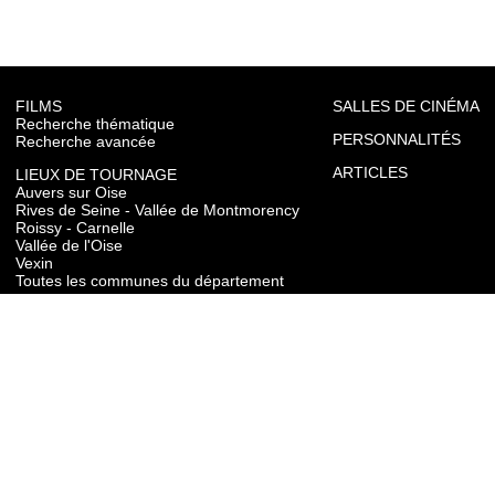
FILMS
SALLES DE CINÉMA
Recherche thématique
PERSONNALITÉS
Recherche avancée
ARTICLES
LIEUX DE TOURNAGE
Auvers sur Oise
Rives de Seine - Vallée de Montmorency
Roissy - Carnelle
Vallée de l'Oise
Vexin
Toutes les communes du département
TOURISME
Auvers sur Oise
Rives de Seine - Vallée de Montmorency
Roissy - Carnelle
Vallée de l'Oise
Vexin
CONTACT