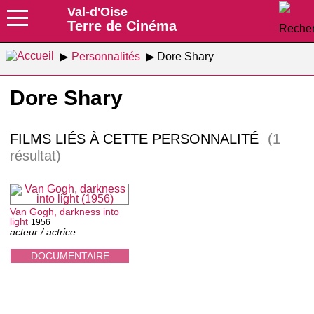
Val-d'Oise
Terre de Cinéma
Personnalités
Dore Shary
Dore Shary
FILMS LIÉS À CETTE PERSONNALITÉ
(1
résultat)
Van Gogh, darkness into
light
1956
acteur / actrice
DOCUMENTAIRE