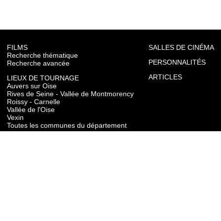
FILMS
SALLES DE CINÉMA
Recherche thématique
PERSONNALITÉS
Recherche avancée
ARTICLES
LIEUX DE TOURNAGE
Auvers sur Oise
Rives de Seine - Vallée de Montmorency
Roissy - Carnelle
Vallée de l'Oise
Vexin
Toutes les communes du département
TOURISME
Auvers sur Oise
Rives de Seine - Vallée de Montmorency
Roissy - Carnelle
Vallée de l'Oise
Vexin
CONTACT