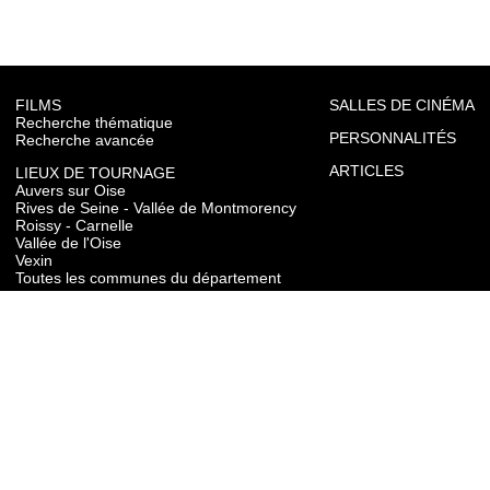
FILMS
SALLES DE CINÉMA
Recherche thématique
PERSONNALITÉS
Recherche avancée
ARTICLES
LIEUX DE TOURNAGE
Auvers sur Oise
Rives de Seine - Vallée de Montmorency
Roissy - Carnelle
Vallée de l'Oise
Vexin
Toutes les communes du département
TOURISME
Auvers sur Oise
Rives de Seine - Vallée de Montmorency
Roissy - Carnelle
Vallée de l'Oise
Vexin
CONTACT