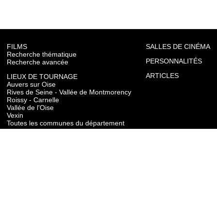
FILMS
SALLES DE CINÉMA
Recherche thématique
PERSONNALITÉS
Recherche avancée
ARTICLES
LIEUX DE TOURNAGE
Auvers sur Oise
Rives de Seine - Vallée de Montmorency
Roissy - Carnelle
Vallée de l'Oise
Vexin
Toutes les communes du département
TOURISME
Auvers sur Oise
Rives de Seine - Vallée de Montmorency
Roissy - Carnelle
Vallée de l'Oise
Vexin
CONTACT