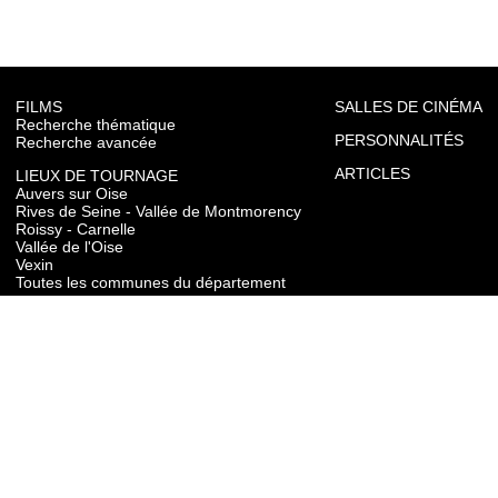
FILMS
SALLES DE CINÉMA
Recherche thématique
PERSONNALITÉS
Recherche avancée
ARTICLES
LIEUX DE TOURNAGE
Auvers sur Oise
Rives de Seine - Vallée de Montmorency
Roissy - Carnelle
Vallée de l'Oise
Vexin
Toutes les communes du département
TOURISME
Auvers sur Oise
Rives de Seine - Vallée de Montmorency
Roissy - Carnelle
Vallée de l'Oise
Vexin
CONTACT