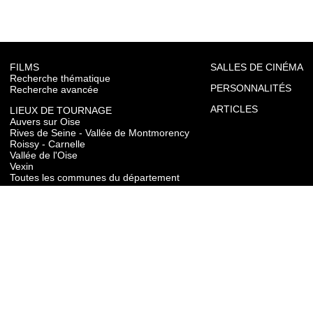
FILMS
SALLES DE CINÉMA
Recherche thématique
PERSONNALITÉS
Recherche avancée
ARTICLES
LIEUX DE TOURNAGE
Auvers sur Oise
Rives de Seine - Vallée de Montmorency
Roissy - Carnelle
Vallée de l'Oise
Vexin
Toutes les communes du département
TOURISME
Auvers sur Oise
Rives de Seine - Vallée de Montmorency
Roissy - Carnelle
Vallée de l'Oise
Vexin
CONTACT