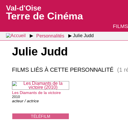
Val-d'Oise
Terre de Cinéma
FILMS
Personnalités
Julie Judd
Julie Judd
FILMS LIÉS À CETTE PERSONNALITÉ
(1 r
Les Diamants de la victoire
2010
acteur / actrice
TÉLÉFILM