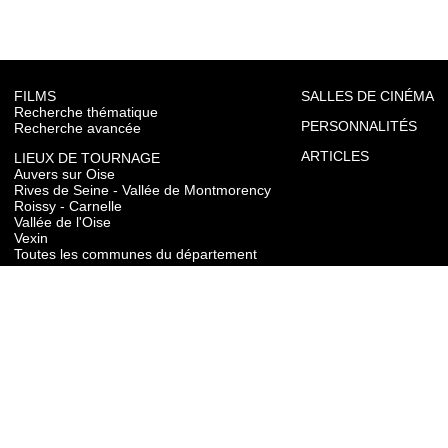
FILMS
SALLES DE CINÉMA
Recherche thématique
PERSONNALITÉS
Recherche avancée
ARTICLES
LIEUX DE TOURNAGE
Auvers sur Oise
Rives de Seine - Vallée de Montmorency
Roissy - Carnelle
Vallée de l'Oise
Vexin
Toutes les communes du département
TOURISME
Auvers sur Oise
Rives de Seine - Vallée de Montmorency
Roissy - Carnelle
Vallée de l'Oise
Vexin
CONTACT