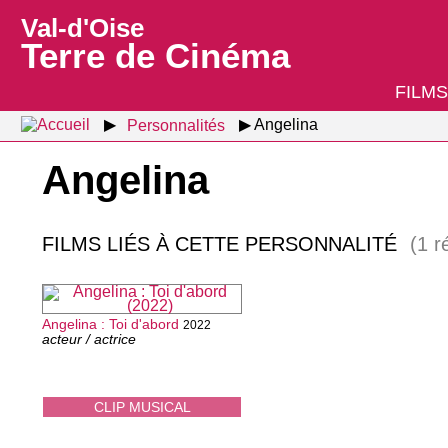
Val-d'Oise
Terre de Cinéma
FILMS
Personnalités
Angelina
Angelina
FILMS LIÉS À CETTE PERSONNALITÉ
(1 r
Angelina : Toi d'abord
2022
acteur / actrice
CLIP MUSICAL