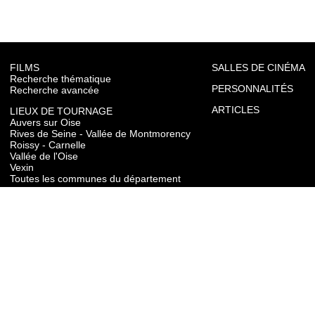
FILMS
SALLES DE CINÉMA
Recherche thématique
PERSONNALITÉS
Recherche avancée
ARTICLES
LIEUX DE TOURNAGE
Auvers sur Oise
Rives de Seine - Vallée de Montmorency
Roissy - Carnelle
Vallée de l'Oise
Vexin
Toutes les communes du département
TOURISME
Auvers sur Oise
Rives de Seine - Vallée de Montmorency
Roissy - Carnelle
Vallée de l'Oise
Vexin
CONTACT