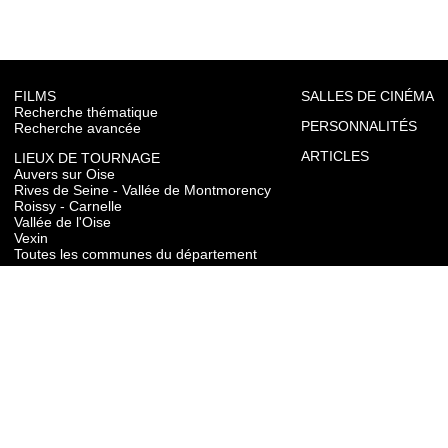
FILMS
SALLES DE CINÉMA
Recherche thématique
PERSONNALITÉS
Recherche avancée
ARTICLES
LIEUX DE TOURNAGE
Auvers sur Oise
Rives de Seine - Vallée de Montmorency
Roissy - Carnelle
Vallée de l'Oise
Vexin
Toutes les communes du département
TOURISME
Auvers sur Oise
Rives de Seine - Vallée de Montmorency
Roissy - Carnelle
Vallée de l'Oise
Vexin
CONTACT