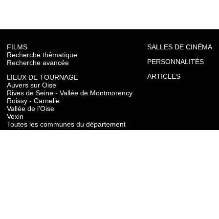
FILMS
SALLES DE CINÉMA
Recherche thématique
PERSONNALITÉS
Recherche avancée
ARTICLES
LIEUX DE TOURNAGE
Auvers sur Oise
Rives de Seine - Vallée de Montmorency
Roissy - Carnelle
Vallée de l'Oise
Vexin
Toutes les communes du département
TOURISME
Auvers sur Oise
Rives de Seine - Vallée de Montmorency
Roissy - Carnelle
Vallée de l'Oise
Vexin
CONTACT