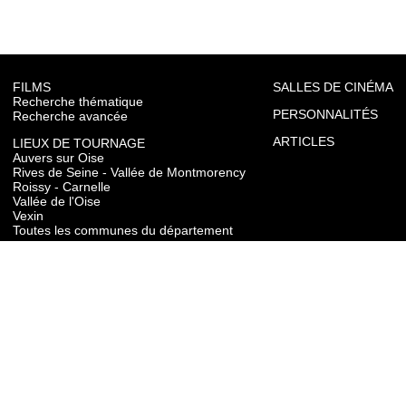
FILMS
SALLES DE CINÉMA
Recherche thématique
PERSONNALITÉS
Recherche avancée
ARTICLES
LIEUX DE TOURNAGE
Auvers sur Oise
Rives de Seine - Vallée de Montmorency
Roissy - Carnelle
Vallée de l'Oise
Vexin
Toutes les communes du département
TOURISME
Auvers sur Oise
Rives de Seine - Vallée de Montmorency
Roissy - Carnelle
Vallée de l'Oise
Vexin
CONTACT