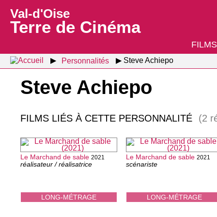
Val-d'Oise
Terre de Cinéma
FILMS
Personnalités
Steve Achiepo
Steve Achiepo
FILMS LIÉS À CETTE PERSONNALITÉ
(2 r
Le Marchand de sable
Le Marchand de sable
2021
2021
réalisateur / réalisatrice
scénariste
LONG-MÉTRAGE
LONG-MÉTRAGE