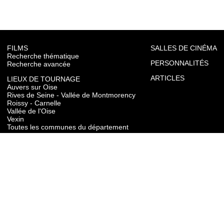
FILMS
SALLES DE CINÉMA
Recherche thématique
PERSONNALITÉS
Recherche avancée
ARTICLES
LIEUX DE TOURNAGE
Auvers sur Oise
Rives de Seine - Vallée de Montmorency
Roissy - Carnelle
Vallée de l'Oise
Vexin
Toutes les communes du département
TOURISME
Auvers sur Oise
Rives de Seine - Vallée de Montmorency
Roissy - Carnelle
Vallée de l'Oise
Vexin
CONTACT