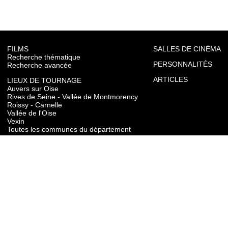
FILMS
SALLES DE CINÉMA
Recherche thématique
PERSONNALITÉS
Recherche avancée
ARTICLES
LIEUX DE TOURNAGE
Auvers sur Oise
Rives de Seine - Vallée de Montmorency
Roissy - Carnelle
Vallée de l'Oise
Vexin
Toutes les communes du département
TOURISME
Auvers sur Oise
Rives de Seine - Vallée de Montmorency
Roissy - Carnelle
Vallée de l'Oise
Vexin
CONTACT