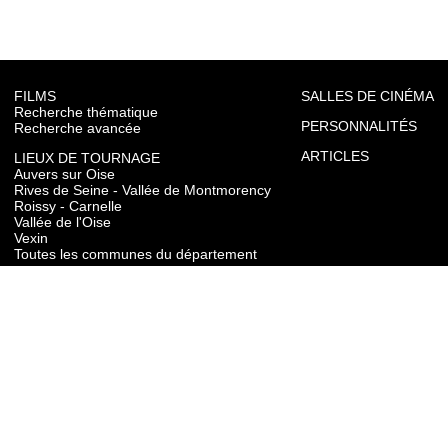
FILMS
SALLES DE CINÉMA
Recherche thématique
PERSONNALITÉS
Recherche avancée
ARTICLES
LIEUX DE TOURNAGE
Auvers sur Oise
Rives de Seine - Vallée de Montmorency
Roissy - Carnelle
Vallée de l'Oise
Vexin
Toutes les communes du département
TOURISME
Auvers sur Oise
Rives de Seine - Vallée de Montmorency
Roissy - Carnelle
Vallée de l'Oise
Vexin
CONTACT