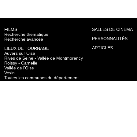
FILMS
SALLES DE CINÉMA
Recherche thématique
PERSONNALITÉS
Recherche avancée
ARTICLES
LIEUX DE TOURNAGE
Auvers sur Oise
Rives de Seine - Vallée de Montmorency
Roissy - Carnelle
Vallée de l'Oise
Vexin
Toutes les communes du département
TOURISME
Auvers sur Oise
Rives de Seine - Vallée de Montmorency
Roissy - Carnelle
Vallée de l'Oise
Vexin
CONTACT