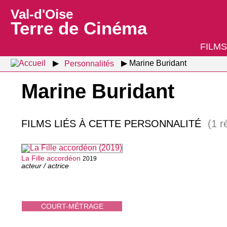
Val-d'Oise
Terre de Cinéma
FILMS
Personnalités
Marine Buridant
Marine Buridant
FILMS LIÉS À CETTE PERSONNALITÉ
(1 r
La Fille accordéon
2019
acteur / actrice
COURT-MÉTRAGE