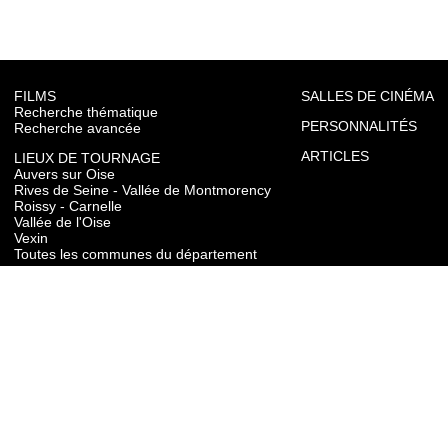
FILMS
SALLES DE CINÉMA
Recherche thématique
PERSONNALITÉS
Recherche avancée
ARTICLES
LIEUX DE TOURNAGE
Auvers sur Oise
Rives de Seine - Vallée de Montmorency
Roissy - Carnelle
Vallée de l'Oise
Vexin
Toutes les communes du département
TOURISME
Auvers sur Oise
Rives de Seine - Vallée de Montmorency
Roissy - Carnelle
Vallée de l'Oise
Vexin
CONTACT