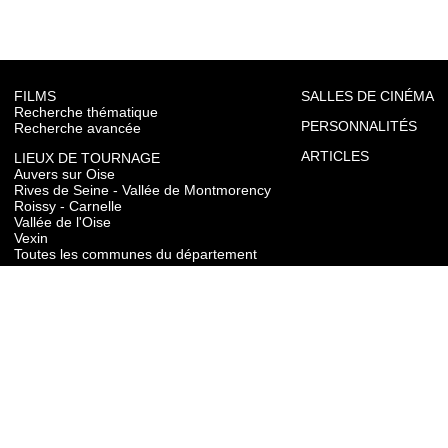
FILMS
SALLES DE CINÉMA
Recherche thématique
PERSONNALITÉS
Recherche avancée
ARTICLES
LIEUX DE TOURNAGE
Auvers sur Oise
Rives de Seine - Vallée de Montmorency
Roissy - Carnelle
Vallée de l'Oise
Vexin
Toutes les communes du département
TOURISME
Auvers sur Oise
Rives de Seine - Vallée de Montmorency
Roissy - Carnelle
Vallée de l'Oise
Vexin
CONTACT